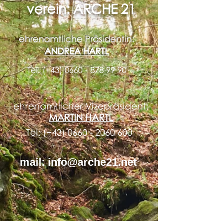
verein: ARCHE 21
ehrenamtliche Präsidentin:
ANDREA HARTL
Tel: (+43)
0660 - 878 99 90
ehrenamtlicher Vizepräsident:
MARTIN HARTL
Tel: (+43)
0660 - 2060 600
mail:
info@arche21.net