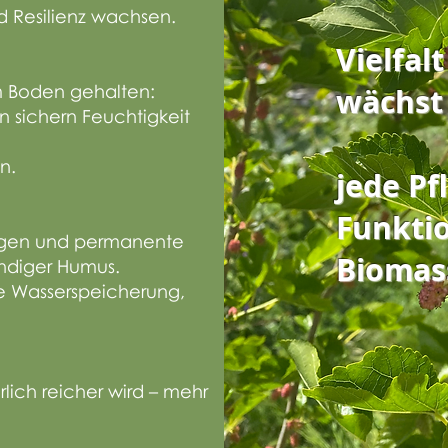
nd Resilienz wachsen.
Vielfal
m Boden gehalten:
wächst 
n sichern Feuchtigkeit
n.
jede Pf
Funkti
olgen und permanente
Biomas
ndiger Humus.
e Wasserspeicherung,
lich reicher wird – mehr