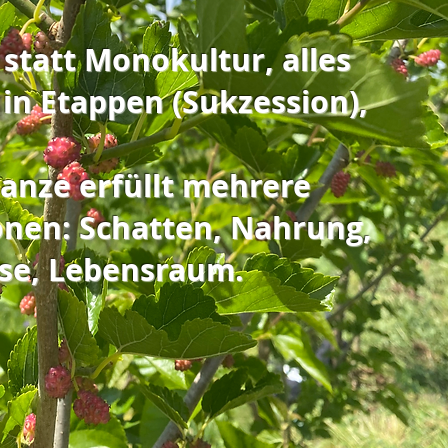
t statt Monokultur, alles
in Etappen (Sukzession),
lanze erfüllt mehrere
onen: Schatten, Nahrung,
se, Lebensraum.