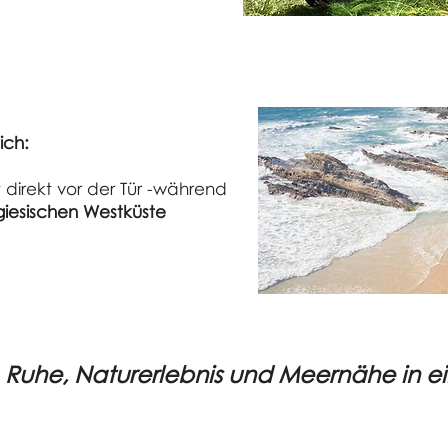
ich:
t direkt vor der Tür -während
giesischen Westküste
entspannen -
ökologischen lebenssti
 Ruhe, Naturerlebnis und Meernähe in e