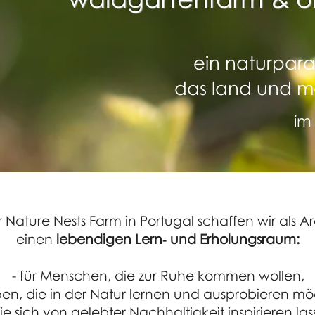
ein naturpar
das land und m
im
r Nature Nests Farm in Portugal schaffen wir als A
einen
lebendigen Lern‑ und Erholungsraum:
- für Menschen, die zur Ruhe kommen wollen,
pen, die in der Natur lernen und ausprobieren m
 die sich von gelebter Nachhaltigkeit inspirieren la