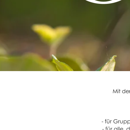
Mit de
- für Grup
- für alle,