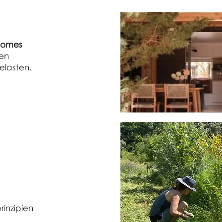
Homes
ten
elasten.
rinzipien