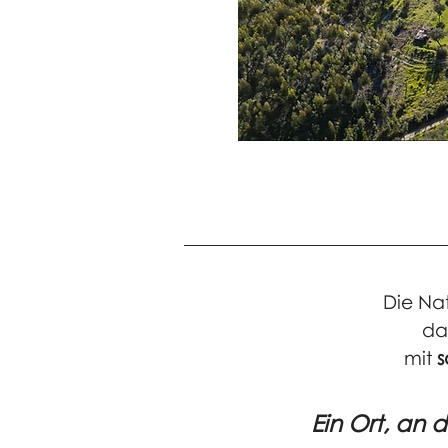
Die Nat
da
mit
s
Ein Ort, an