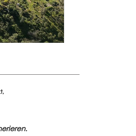
t,
erieren.