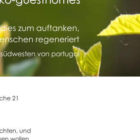
adies zum auftanken,
enschen regeneriert
 südwesten von portugal
rche 21
öchten,
und
ssen wollen.