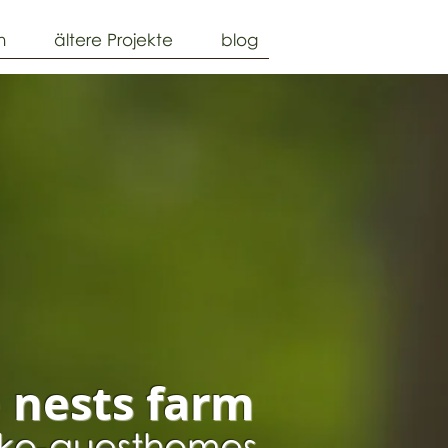
n
ältere Projekte
blog
 nests farm
ko-guesthomes