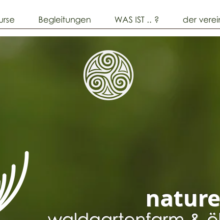
urse
Begleitungen
WAS IST .. ?
der verei
nature
waldgartenfarm & ö