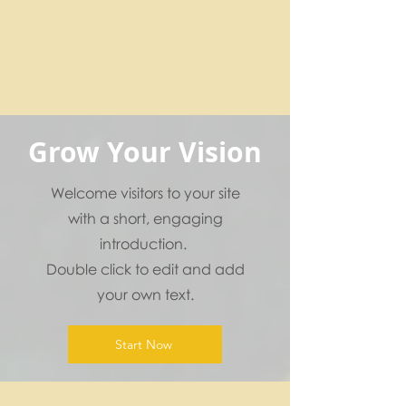
Grow Your Vision
Welcome visitors to your site
with a short, engaging
introduction.
Double click to edit and add
your own text.
Start Now