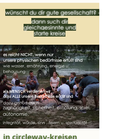
wünscht du dir gute gesellschaft? -
dann such dir
gleichgesinnte und
starte kreise
es reicht NICHT, wenn nur
unsere
physischen bedürfnisse erfüllt sind
wie wasser, ernährung, energie u.
behausung
als MENSCH
verdienen wir ,
dass ALLE unsere Bedürfnisse erfüllt sind
dazu gehört auch
z
ughörigkeit
, sicherheit, e
rholung
, spiel,
a
utonomie,
integrität
, würde, sinn , feiern u. spiritualität
in circleway-kreisen