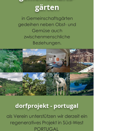
gärten
in Gemeinschaftsgärten
gedeihen neben Obst- und
Gemüse auch
zwischenmenschliche
Beziehungen.
gemeischaftsgarten pilsbach
experimentier-garten regau
dorfprojekt - portugal
als Verein unterstützen wir derzeit ein
regeneratives Projekt in Süd-West
PORTUGAL