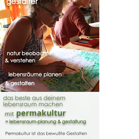
g
estalter
natur beobachten
& verstehen
lebensräume planen
& gestalten
empathie & verbundenheit erleben
das beste aus deinem
lebensraum
machen
permakultur
mit
= lebensraum-planung & gestaltung
Permakultur ist das bewußte Gestalten